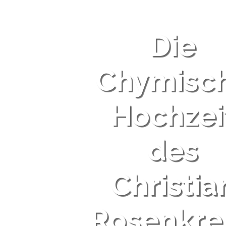
Die
Chymisc
Hochzei
des
Christia
Rosenkre