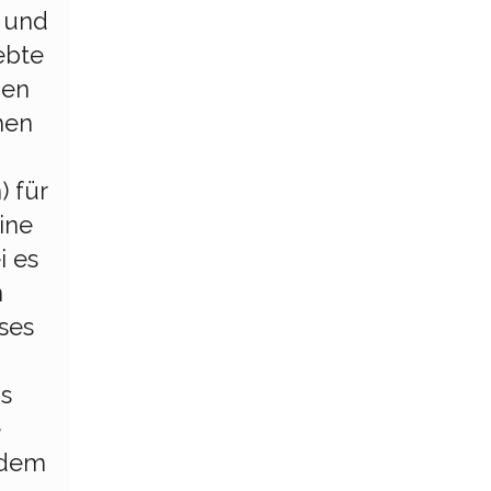
r und
ebte
den
hen
) für
ine
i es
n
ses
s
e
edem