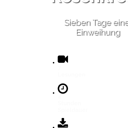
Sieben Tage eine
Einweihung
7
Lesungen
4
Stunden
Spieldauer