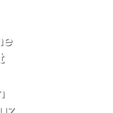
he
t
n
uz