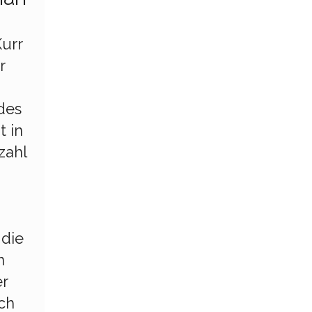
urr
r
des
t in
zahl
 die
n
r
ch