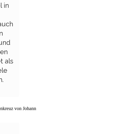
l in
d
 auch
n
 und
ren
t als
ele
n.