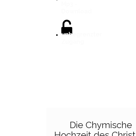
Mp3 -
Download
unbegrenzter
Zugang
27 €
Die Chymische
Hochzeit des Christ