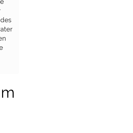
ie
r
 des
ater
en
e
 im