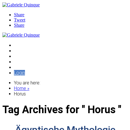
Share
Tweet
Share
Audiothek
Artikel
Edition Pleroma
Seminare / Vorträge
Tempelschlaf
Login
You are here:
Home »
Horus
Tag Archives for " Horus "
Ägyptische Mythologie