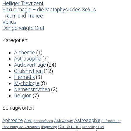
Heiliger Trevrizent
Sexualmagie – die Metaphysik des Sexus
Traum und Trance
Venus
Der geheiligte Gral
Kategorien:
Alchemie
(1)
Astrosophie
(7)
Audiovorträge
(24)
Gralsmythen
(12)
Hermetik
(8)
Mythologie
(8)
Namensmythen
(2)
Religion
(7)
Schlagwörter:
Aphrodite
Astrosophie
Ares
Astrologie
Ariadnefaden
Auferstehung
Christentum
Bedeutung von Vornamen
Bergpredigt
Der heilige Gral