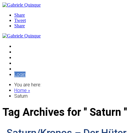
Share
Tweet
Share
Audiothek
Artikel
Edition Pleroma
Seminare / Vorträge
Tempelschlaf
Login
You are here:
Home »
Saturn
Tag Archives for " Saturn "
Saturn/Kronos – Der Hüter