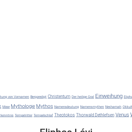
Einweihung
Christentum
utung von Vornamen
Bergpredigt
Der heilige Gral
Elipha
k
Mythologie
Mythos
Mose
Namensdeutung
Namensmythen
Neshamah
Okkul
Venus
Theotokos
Thorwald Dethlefsen
rkenntnis
Tempelritter
Tempelschlaf