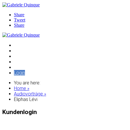
Share
Tweet
Share
Audiothek
Artikel
Edition Pleroma
Seminare / Vorträge
Tempelschlaf
Login
You are here:
Home »
Audiovorträge »
Eliphas Lévi
Kundenlogin