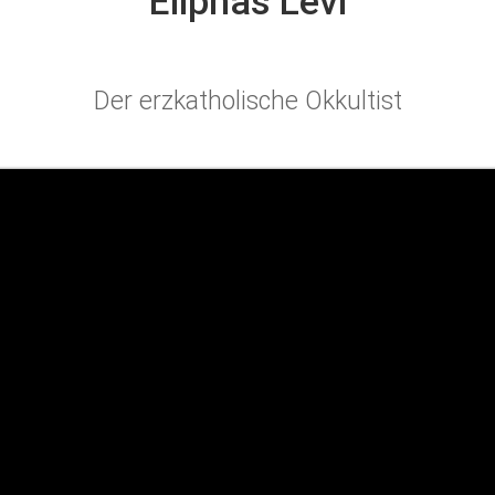
Eliphas Lévi
Der erzkatholische Okkultist