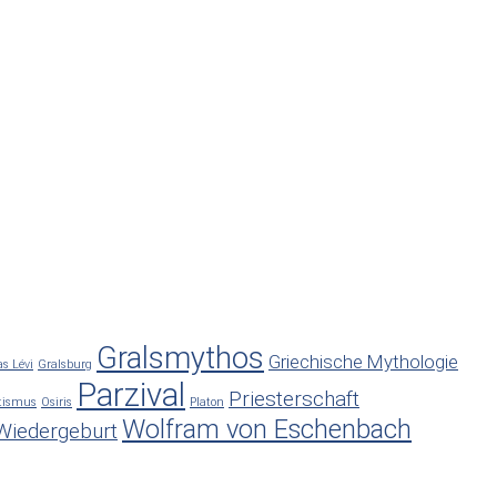
Gralsmythos
Griechische Mythologie
s Lévi
Gralsburg
Parzival
Priesterschaft
tismus
Osiris
Platon
Wolfram von Eschenbach
Wiedergeburt