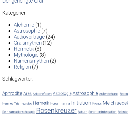
Der geheiligte Gral
Kategorien:
Alchemie
(1)
Astrosophie
(7)
Audiovorträge
(24)
Gralsmythen
(12)
Hermetik
(8)
Mythologie
(8)
Namensmythen
(2)
Religion
(7)
Schlagwörter:
Aphrodite
Astrosophie
Ares
Astrologie
Ariadnefaden
Auferstehung
Bede
Initiation
Melchisede
Hermetik
Hermes Trismegistos
Horus
Inanna
Kronos
Rosenkreuzer
Reinkarnationstherapie
Saturn
Schattenintegration
Selbste