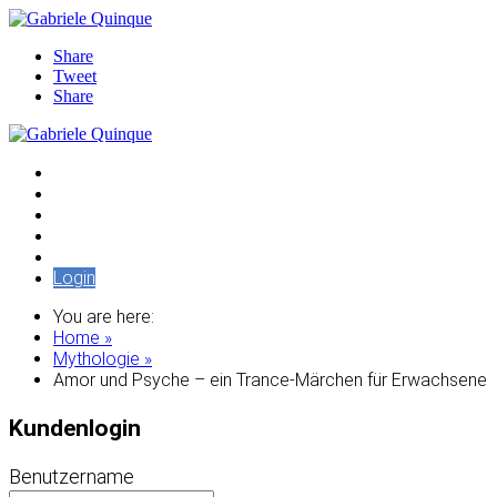
Share
Tweet
Share
Audiothek
Artikel
Edition Pleroma
Seminare / Vorträge
Tempelschlaf
Login
You are here:
Home »
Mythologie »
Amor und Psyche – ein Trance-Märchen für Erwachsene
Kundenlogin
Benutzername