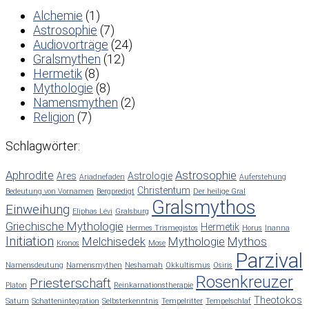
Alchemie
(1)
Astrosophie
(7)
Audiovorträge
(24)
Gralsmythen
(12)
Hermetik
(8)
Mythologie
(8)
Namensmythen
(2)
Religion
(7)
Schlagwörter:
Aphrodite
Astrosophie
Ares
Astrologie
Ariadnefaden
Auferstehung
Christentum
Bedeutung von Vornamen
Bergpredigt
Der heilige Gral
Gralsmythos
Einweihung
Eliphas Lévi
Gralsburg
Griechische Mythologie
Hermetik
Hermes Trismegistos
Horus
Inanna
Initiation
Melchisedek
Mythologie
Mythos
Kronos
Mose
Parzival
Namensdeutung
Namensmythen
Neshamah
Okkultismus
Osiris
Rosenkreuzer
Priesterschaft
Platon
Reinkarnationstherapie
Theotokos
Saturn
Schattenintegration
Selbsterkenntnis
Tempelritter
Tempelschlaf