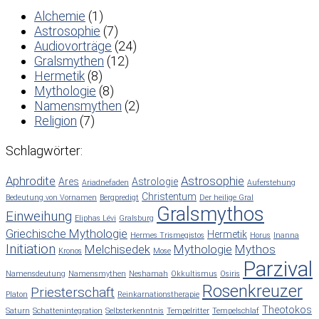
Alchemie
(1)
Astrosophie
(7)
Audiovorträge
(24)
Gralsmythen
(12)
Hermetik
(8)
Mythologie
(8)
Namensmythen
(2)
Religion
(7)
Schlagwörter:
Aphrodite
Astrosophie
Ares
Astrologie
Ariadnefaden
Auferstehung
Christentum
Bedeutung von Vornamen
Bergpredigt
Der heilige Gral
Gralsmythos
Einweihung
Eliphas Lévi
Gralsburg
Griechische Mythologie
Hermetik
Hermes Trismegistos
Horus
Inanna
Initiation
Melchisedek
Mythologie
Mythos
Kronos
Mose
Parzival
Namensdeutung
Namensmythen
Neshamah
Okkultismus
Osiris
Rosenkreuzer
Priesterschaft
Platon
Reinkarnationstherapie
Theotokos
Saturn
Schattenintegration
Selbsterkenntnis
Tempelritter
Tempelschlaf