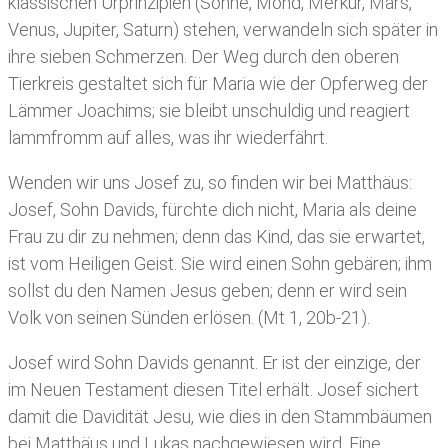
klassischen Urprinzipien (Sonne, Mond, Merkur, Mars,
Venus, Jupiter, Saturn) stehen, verwandeln sich später in
ihre sieben Schmerzen. Der Weg durch den oberen
Tierkreis gestaltet sich für Maria wie der Opferweg der
Lämmer Joachims; sie bleibt unschuldig und reagiert
lammfromm auf alles, was ihr wiederfährt.
Wenden wir uns Josef zu, so finden wir bei Matthäus:
Josef, Sohn Davids, fürchte dich nicht, Maria als deine
Frau zu dir zu nehmen; denn das Kind, das sie erwartet,
ist vom Heiligen Geist. Sie wird einen Sohn gebären; ihm
sollst du den Namen Jesus geben; denn er wird sein
Volk von seinen Sünden erlösen. (Mt 1, 20b-21).
Josef wird Sohn Davids genannt. Er ist der einzige, der
im Neuen Testament diesen Titel erhält. Josef sichert
damit die Davidität Jesu, wie dies in den Stammbäumen
bei Matthäus und Lukas nachgewiesen wird. Eine