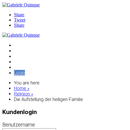
Share
Tweet
Share
Audiothek
Artikel
Edition Pleroma
Seminare / Vorträge
Tempelschlaf
Login
You are here:
Home »
Religion »
Die Aufstellung der heiligen Familie
Kundenlogin
Benutzername