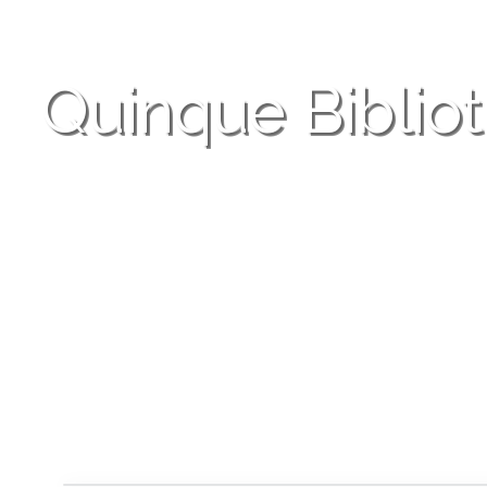
Quinque Biblio
Wenn Sie gern lesen, finden Sie auf de
zum Bildschirmschmökern. Fühlen Si
angesprochen, werden Sie Mitglied d
Gleichgesinnten, die solchen Themen
verleihen.