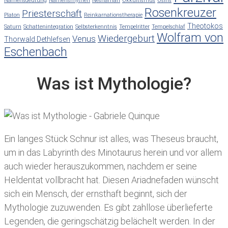
Namensdeutung
Namensmythen
Neshamah
Okkultismus
Osiris
Rosenkreuzer
Priesterschaft
Platon
Reinkarnationstherapie
Theotokos
Saturn
Schattenintegration
Selbsterkenntnis
Tempelritter
Tempelschlaf
Wolfram von
Wiedergeburt
Venus
Thorwald Dethlefsen
Eschenbach
Was ist Mythologie?
Ein langes Stück Schnur ist alles, was Theseus braucht,
um in das Labyrinth des Minotaurus herein und vor allem
auch wieder herauszukommen, nachdem er seine
Heldentat vollbracht hat. Diesen Ariadnefaden wünscht
sich ein Mensch, der ernsthaft beginnt, sich der
Mythologie zuzuwenden. Es gibt zahllose überlieferte
Legenden, die geringschätzig belächelt werden. In der