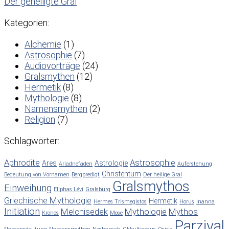
Der geheiligte Gral
Kategorien:
Alchemie
(1)
Astrosophie
(7)
Audiovorträge
(24)
Gralsmythen
(12)
Hermetik
(8)
Mythologie
(8)
Namensmythen
(2)
Religion
(7)
Schlagwörter:
Aphrodite
Astrosophie
Ares
Astrologie
Ariadnefaden
Auferstehung
Christentum
Bedeutung von Vornamen
Bergpredigt
Der heilige Gral
Gralsmythos
Einweihung
Eliphas Lévi
Gralsburg
Griechische Mythologie
Hermetik
Hermes Trismegistos
Horus
Inanna
Initiation
Melchisedek
Mythologie
Mythos
Kronos
Mose
Parzival