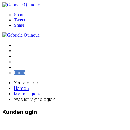
Share
Tweet
Share
Audiothek
Artikel
Edition Pleroma
Seminare / Vorträge
Tempelschlaf
Login
You are here:
Home »
Mythologie »
Was ist Mythologie?
Kundenlogin